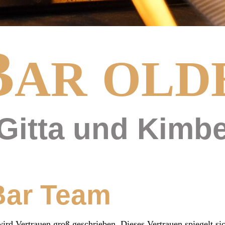
B
AR
OLD
 Gitta und Kimbe
Bar Team
ird Vertrauen groß geschrieben. Dieses Vertrauen spiegelt si