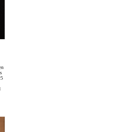
en
s
25
t