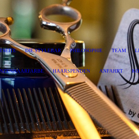
TSEITE
DIE STYLEBAR
PHILOSOPHIE
TEAM
L
ANZENHAARFARBE
HAARSPENDEN
ANFAHRT
KO