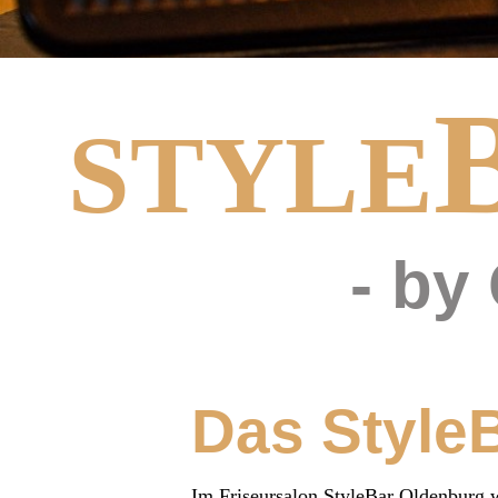
STYLE
- by
Das Style
Im Friseursalon StyleBar Oldenburg w