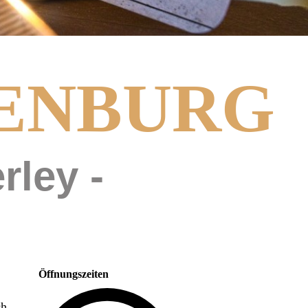
ENBURG
rley -
Öffnungszeiten
ch