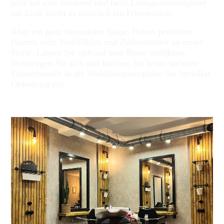
jetzt auf eine moderne und helle Loungeamtmosphäre -
am Ende bleibt es natürlich ein Friseursalon.
Aber ein ganz besonderer Salon: Neben perfekten
Haaren steht Wohlfühlen und Zufriedenheit an erster
Stelle. Lassen Sie sich auf eine Reise entführen,
überzeugen Sie sich und tauchen Sie beim nächsten
Friseurbesuch in die Wohlfühlatmosphäre der StyleBar
Oldenburg ein.