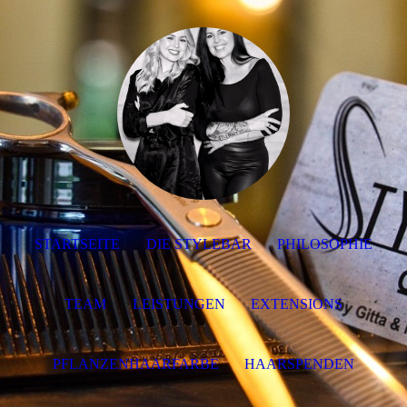
STARTSEITE
DIE STYLEBAR
PHILOSOPHIE
TEAM
LEISTUNGEN
EXTENSIONS
PFLANZENHAARFARBE
HAARSPENDEN