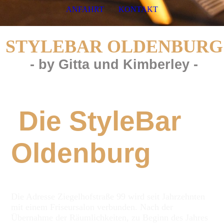
ANFAHRT
KONTAKT
STYLE
B
AR
OLDENBURG
- by Gitta und Kimberley -
Die StyleBar
Oldenburg
Die Adresse Ziegelhofstraße 99 wird seit Jahrzehnten
mit einem Friseursalon verbunden. Nach der
Übernahme der Räumlichkeiten, zu Beginn des Jahres