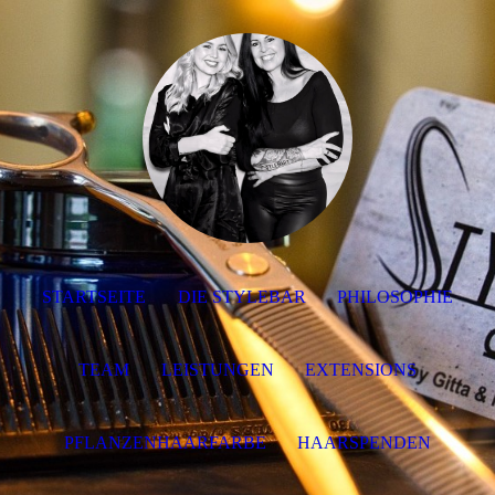
STARTSEITE
DIE STYLEBAR
PHILOSOPHIE
TEAM
LEISTUNGEN
EXTENSIONS
PFLANZENHAARFARBE
HAARSPENDEN